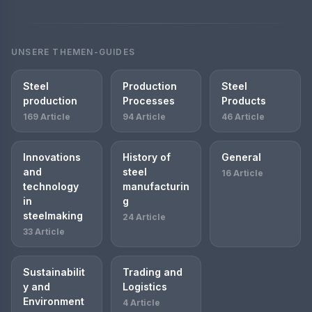
UNSERE THEMEN-GUIDES
Steel
Production
Steel
production
Processes
Products
169 Article
94 Article
46 Article
Innovations
History of
General
and
steel
16 Article
technology
manufacturin
in
g
steelmaking
24 Article
33 Article
Sustainabilit
Trading and
y and
Logistics
Environment
4 Article