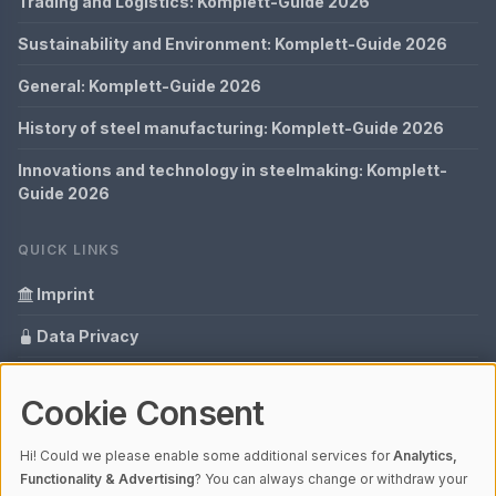
Trading and Logistics: Komplett-Guide 2026
Sustainability and Environment: Komplett-Guide 2026
General: Komplett-Guide 2026
History of steel manufacturing: Komplett-Guide 2026
Innovations and technology in steelmaking: Komplett-
Guide 2026
QUICK LINKS
Imprint
Data Privacy
Content Information
Cookie Consent
Glossary
Hi! Could we please enable some additional services for
Analytics,
Your data protection
Functionality & Advertising
? You can always change or withdraw your