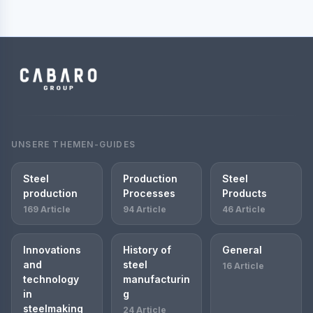
UNSERE THEMEN-GUIDES
Steel
Production
Steel
production
Processes
Products
169 Article
94 Article
46 Article
Innovations
History of
General
and
steel
16 Article
technology
manufacturin
in
g
steelmaking
24 Article