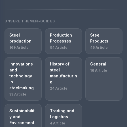
UNSERE THEMEN-GUIDES
Steel
Production
Steel
production
Processes
Products
169 Article
94 Article
46 Article
Innovations
History of
General
and
steel
16 Article
technology
manufacturin
in
g
steelmaking
24 Article
33 Article
Sustainabilit
Trading and
y and
Logistics
Environment
4 Article