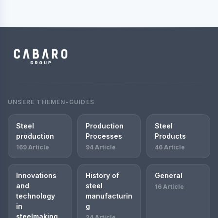
UNSERE THEMEN-GUIDES
Steel
Production
Steel
production
Processes
Products
169 Article
94 Article
46 Article
Innovations
History of
General
and
steel
16 Article
technology
manufacturin
in
g
steelmaking
24 Article