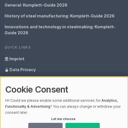
General: Komplett-Guide 2026
History of steel manufacturing: Komplett-Guide 2026
Innovations and technology in steelmaking: Komplett-
Guide 2026
QUICK LINKS
Imprint
Data Privacy
Content Information
Cookie Consent
Glossary
Hi! Could we please enable some additional services for
Analytics,
Your data protection
Functionality & Advertising
? You can always change or withdraw your
consent later.
Let me choose
© 2026 Cabaro Group - Blog | V4.1