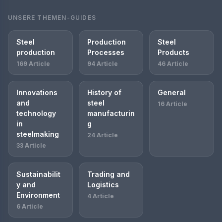
UNSERE THEMEN-GUIDES
Steel
Production
Steel
production
Processes
Products
169 Article
94 Article
46 Article
Innovations
History of
General
and
steel
16 Article
technology
manufacturin
in
g
steelmaking
24 Article
33 Article
Sustainabilit
Trading and
y and
Logistics
Environment
4 Article
6 Article