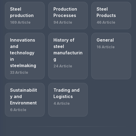
Steel
Production
Steel
production
Processes
Products
169 Article
94 Article
46 Article
Innovations
History of
General
and
steel
16 Article
technology
manufacturin
in
g
steelmaking
24 Article
33 Article
Sustainabilit
Trading and
y and
Logistics
Environment
4 Article
6 Article