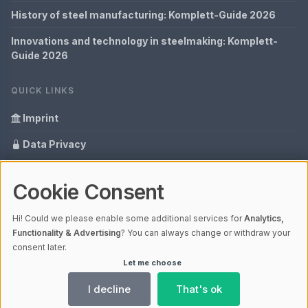
History of steel manufacturing: Komplett-Guide 2026
Innovations and technology in steelmaking: Komplett-
Guide 2026
QUICK LINKS
Imprint
Data Privacy
Content Information
Cookie Consent
Glossary
Hi! Could we please enable some additional services for
Analytics,
Your data protection
Functionality & Advertising
? You can always change or withdraw your
consent later.
Let me choose
© 2026 Cabaro Group - Blog | V4.1
Ladezeit 0,48s | Cache: APCu
I decline
That's ok