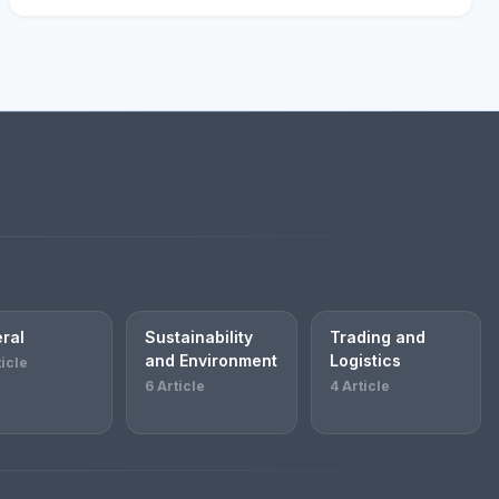
ral
Sustainability
Trading and
and Environment
Logistics
ticle
6 Article
4 Article