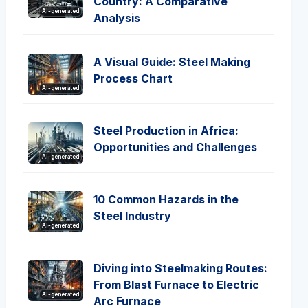
Country: A Comparative
AI-generated
Analysis
A Visual Guide: Steel Making
Process Chart
AI-generated
Steel Production in Africa:
Opportunities and Challenges
AI-generated
10 Common Hazards in the
Steel Industry
AI-generated
Diving into Steelmaking Routes:
From Blast Furnace to Electric
AI-generated
Arc Furnace