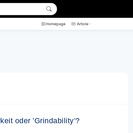
Homepage
Article
it oder 'Grindability'?