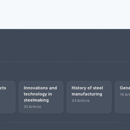
cts
Innovations and
History of steel
Gene
technology in
manufacturing
16 Ar
steelmaking
24 Article
33 Article