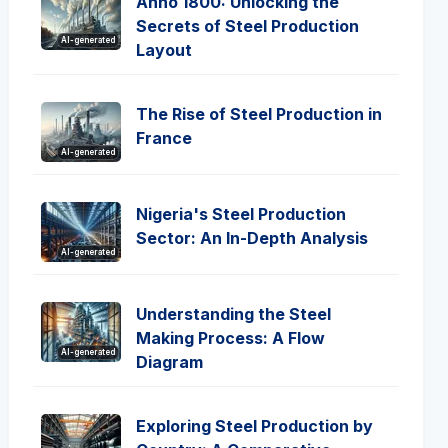
Anno 1800: Unlocking the
Secrets of Steel Production
AI-generated
Layout
The Rise of Steel Production in
France
AI-generated
Nigeria's Steel Production
Sector: An In-Depth Analysis
AI-generated
Understanding the Steel
Making Process: A Flow
AI-generated
Diagram
Exploring Steel Production by