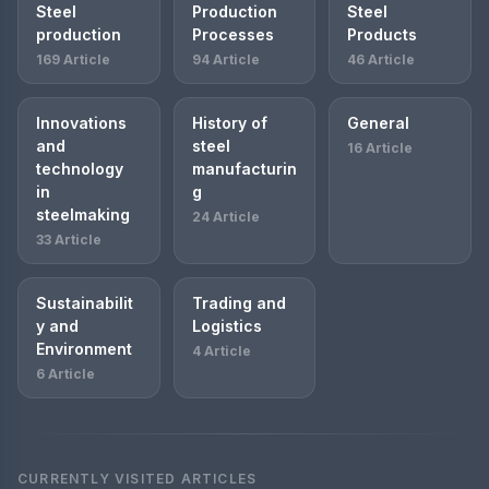
Steel
Production
Steel
production
Processes
Products
169 Article
94 Article
46 Article
Innovations
History of
General
and
steel
16 Article
technology
manufacturin
in
g
steelmaking
24 Article
33 Article
Sustainabilit
Trading and
y and
Logistics
Environment
4 Article
6 Article
CURRENTLY VISITED ARTICLES