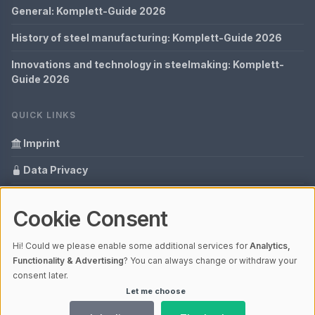
General: Komplett-Guide 2026
History of steel manufacturing: Komplett-Guide 2026
Innovations and technology in steelmaking: Komplett-
Guide 2026
QUICK LINKS
Imprint
Data Privacy
Content Information
Cookie Consent
Glossary
Hi! Could we please enable some additional services for
Analytics,
Your data protection
Functionality & Advertising
? You can always change or withdraw your
consent later.
Let me choose
© 2026 Cabaro Group - Blog | V4.1