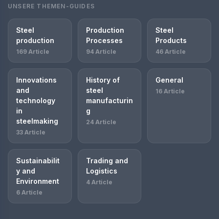
UNSERE THEMEN-GUIDES
Steel
Production
Steel
production
Processes
Products
169 Article
94 Article
46 Article
Innovations
History of
General
and
steel
16 Article
technology
manufacturin
in
g
steelmaking
24 Article
33 Article
Sustainabilit
Trading and
y and
Logistics
Environment
4 Article
6 Article