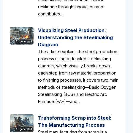
resilience through innovation and
contributes...
Visualizing Steel Production:
Understanding the Steelmaking
AI-generated
Diagram
The article explains the steel production
process using a detailed steelmaking
diagram, which visually breaks down
each step from raw material preparation
to finishing processes. It covers two main
methods of steelmaking—Basic Oxygen
Steelmaking (BOS) and Electric Arc
Furnace (EAF)—and...
Transforming Scrap into Steel:
The Manufacturing Process
AI-generated
Steel manufacturing from scrap is a