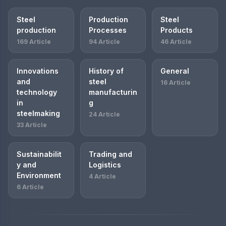
Steel
Production
Steel
production
Processes
Products
169 Article
94 Article
46 Article
Innovations
History of
General
and
steel
16 Article
technology
manufacturin
in
g
steelmaking
24 Article
33 Article
Sustainabilit
Trading and
y and
Logistics
Environment
4 Article
6 Article