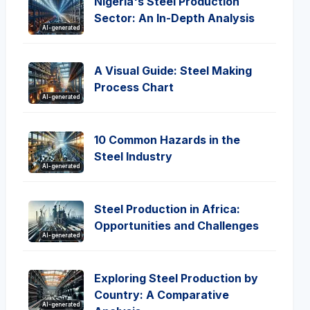
Nigeria's Steel Production
Sector: An In-Depth Analysis
AI-generated
A Visual Guide: Steel Making
Process Chart
AI-generated
10 Common Hazards in the
Steel Industry
AI-generated
Steel Production in Africa:
Opportunities and Challenges
AI-generated
Exploring Steel Production by
Country: A Comparative
AI-generated