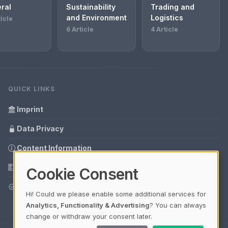
ral
Sustainability
Trading and
and Environment
Logistics
ticle
6 Article
4 Article
QUICK LINKS
Imprint
Data Privacy
Content Information
Glossary
Cookie Consent
Your data protection
Hi! Could we please enable some additional services for
Analytics, Functionality & Advertising
? You can always
change or withdraw your consent later.