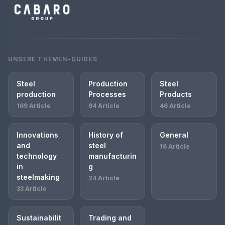
UNSERE THEMEN-GUIDES
Steel
Production
Steel
production
Processes
Products
169 Article
94 Article
46 Article
Innovations
History of
General
and
steel
16 Article
technology
manufacturin
in
g
steelmaking
24 Article
33 Article
Sustainabilit
Trading and