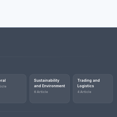
ral
Sustainability
Trading and
and Environment
Logistics
ticle
6 Article
4 Article