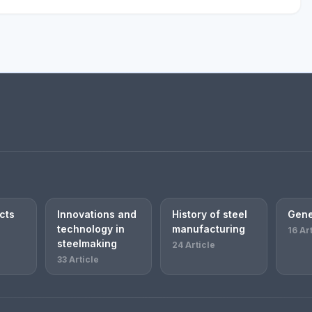
cts
Innovations and
History of steel
Gene
technology in
manufacturing
16 Ar
steelmaking
24 Article
33 Article