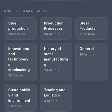
UNSERE THEMEN-GUIDES
Steel
Production
Steel
production
Processes
Products
169 Article
94 Article
46 Article
Innovations
History of
General
and
steel
16 Article
technology
manufacturin
in
g
steelmaking
24 Article
33 Article
Sustainabilit
Trading and
y and
Logistics
Environment
4 Article
6 Article