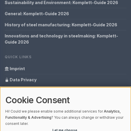
Sustainability and Environment: Komplett-Guide 2026
General: Komplett-Guide 2026
History of steel manufacturing: Komplett-Guide 2026
Innovations and technology in steelmaking: Komplett-
Guide 2026
QUICK LINKS
Imprint
Data Privacy
Content Information
Cookie Consent
Glossary
Hi! Could we please enable some additional services for
Analytics,
Your data protection
Functionality & Advertising
? You can always change or withdraw your
consent later.
Let me choose