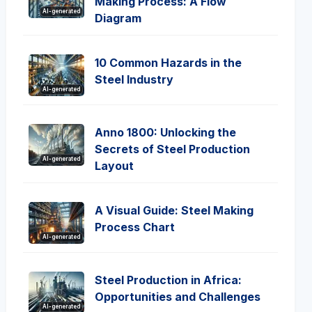
Making Process: A Flow
AI-generated
Diagram
10 Common Hazards in the
Steel Industry
AI-generated
Anno 1800: Unlocking the
Secrets of Steel Production
AI-generated
Layout
A Visual Guide: Steel Making
Process Chart
AI-generated
Steel Production in Africa:
Opportunities and Challenges
AI-generated