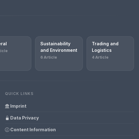
ral
Sustainability
Trading and
and Environment
Logistics
ticle
6 Article
4 Article
QUICK LINKS
Imprint
Data Privacy
Content Information