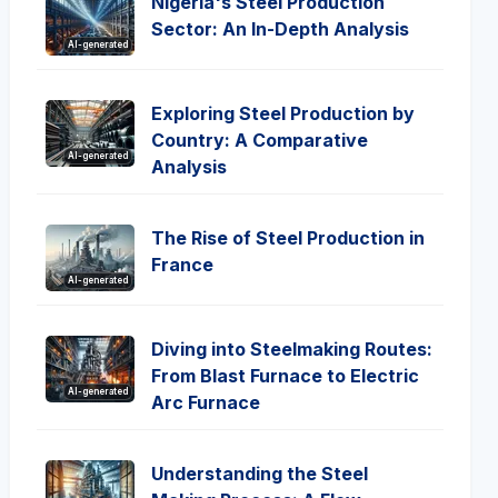
Nigeria's Steel Production
Sector: An In-Depth Analysis
AI-generated
Exploring Steel Production by
Country: A Comparative
AI-generated
Analysis
The Rise of Steel Production in
France
AI-generated
Diving into Steelmaking Routes:
From Blast Furnace to Electric
AI-generated
Arc Furnace
Understanding the Steel