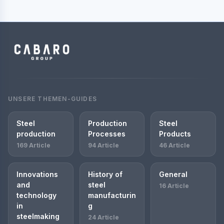
UNSERE THEMEN-GUIDES
Steel
Production
Steel
production
Processes
Products
169 Article
94 Article
46 Article
Innovations
History of
General
and
steel
16 Article
technology
manufacturin
in
g
steelmaking
24 Article