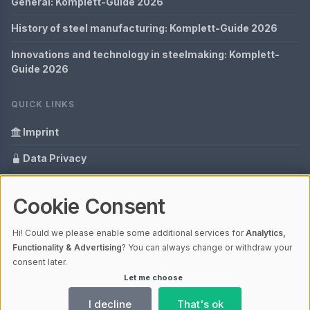
General: Komplett-Guide 2026
History of steel manufacturing: Komplett-Guide 2026
Innovations and technology in steelmaking: Komplett-
Guide 2026
QUICK LINKS
Imprint
Data Privacy
Content Information
Cookie Consent
Glossary
Hi! Could we please enable some additional services for
Analytics,
Your data protection
Functionality & Advertising
? You can always change or withdraw your
consent later.
Let me choose
© 2026 Cabaro Group - Blog | V4.1
Ladezeit 1,08s | Cache: APCu
I decline
That's ok