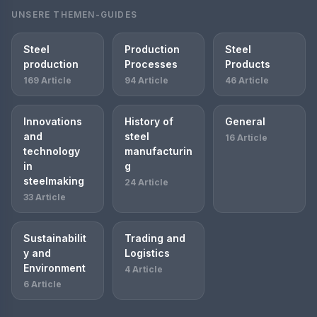
UNSERE THEMEN-GUIDES
Steel
Production
Steel
production
Processes
Products
169 Article
94 Article
46 Article
Innovations
History of
General
and
steel
16 Article
technology
manufacturin
in
g
steelmaking
24 Article
33 Article
Sustainabilit
Trading and
y and
Logistics
Environment
4 Article
6 Article