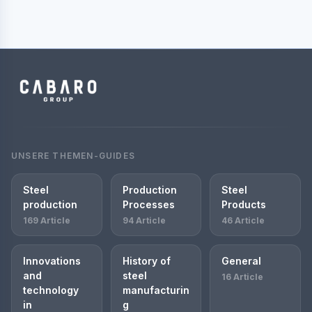
UNSERE THEMEN-GUIDES
Steel
Production
Steel
production
Processes
Products
169 Article
94 Article
46 Article
Innovations
History of
General
and
steel
16 Article
technology
manufacturin
in
g